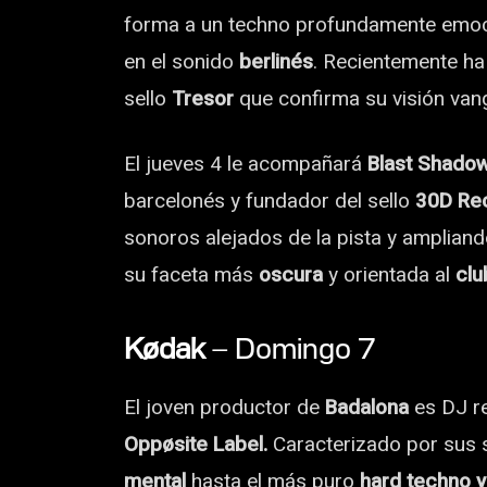
forma a un techno profundamente emoci
en el sonido
berlinés
. Recientemente h
sello
Tresor
que confirma su visión vangu
El jueves 4 le acompañará
Blast Shadow
barcelonés y fundador del sello
30D Re
sonoros alejados de la pista y ampliand
su faceta más
oscura
y orientada al
clu
K
ø
dak
– Domingo 7
El joven productor de
Badalona
es DJ r
Oppøsite Label.
Caracterizado por sus 
mental
hasta el más puro
hard techno y