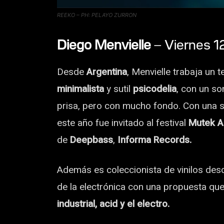
REEKO – PH: PELAYO ZURRON
Diego Menvielle
– Viernes 1
Desde
Argentina
, Menvielle trabaja un
minimalista
y sutil
psicodelia
, con un so
prisa, pero con mucho fondo. Con una só
este año fue invitado al festival
Mutek A
de
Deepbass
,
Informa Records.
Además es coleccionista de vinilos des
de la electrónica con una propuesta que 
industrial, acid y el electro.