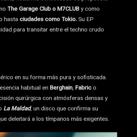
omo
The Garage Club o M7CLUB
y como
do hasta
ciudades como Tokio.
Su EP
dad para transitar entre el techno crudo
bérico en su forma más pura y sofisticada.
resencia habitual en
Berghain
,
Fabric
o
cisión quirúrgica con atmósferas densas y
o
La Maldad
, un disco que confirma su
ue deleitará a los tímpanos más exigentes.