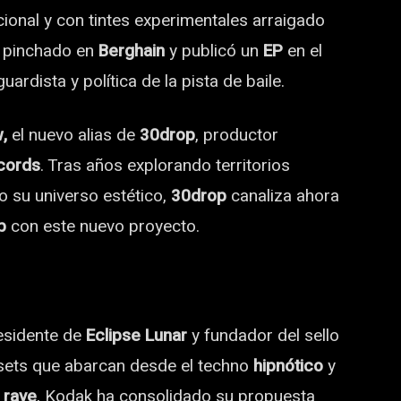
onal y con tintes experimentales arraigado
a pinchado en
Berghain
y publicó un
EP
en el
ardista y política de la pista de baile.
,
el nuevo alias de
30drop
, productor
cords
. Tras años explorando territorios
o su universo estético,
30drop
canaliza ahora
b
con este nuevo proyecto.
esidente de
Eclipse Lunar
y fundador del sello
sets que abarcan desde el techno
hipnótico
y
 rave
, Kodak ha consolidado su propuesta