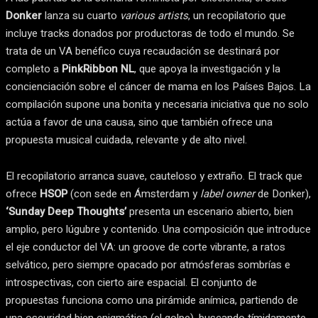
Donker
lanza su cuarto
various artists
, un recopilatorio que
incluye tracks donados por productoras de todo el mundo. Se
trata de un VA benéfico cuya recaudación se destinará por
completo a
PinkRibbon NL
, que apoya la investigación y la
concienciación sobre el cáncer de mama en los Países Bajos. La
compilación supone una bonita y necesaria iniciativa que no solo
actúa a favor de una causa, sino que también ofrece una
propuesta musical cuidada, relevante y de alto nivel.
El recopilatorio arranca suave, cauteloso y extraño. El track que
ofrece
HSOP
(con sede en Ámsterdam y
label owner
de Donker),
‘Sunday Deep Thoughts’
presenta un escenario abierto, bien
amplio, pero lúgubre y contenido. Una composición que introduce
el eje conductor del VA: un groove de corte vibrante, a ratos
selvático, pero siempre opacado por atmósferas sombrías e
introspectivas, con cierto aire espacial. El conjunto de
propuestas funciona como una pirámide anímica, partiendo de