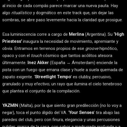
al inicio de cada compás parece marcar una nueva pauta. Hay
algo
ritualístico
y dogmático en este track que, sin dejar las
sombras, se abre paso levemente hacia la claridad que prosigue.
Esa luminiscencia corre a cargo de
Merlina
(Argentina). Su
‘High
Priestess’
inaugura la necesidad de movimiento, apremiante y
obvia. Entramos en terrenos propios de ese
groove
hipnótico,
opaco y con el
touch
cósmico que tantos acólitos atesora
últimamente.
Inez Akker
(España → Ámsterdam) enciende la
pista con un fuego que emana clase y huele a suela quemada de
zapato exigente. ‘
Streetlight Tempo
’ es clubby, percusivo,
granulado y muy efectivo; un rayo que ilumina el cielo tenebroso
que plantea el conjunto de la compilación.
YAZMIN
(Malta), por la que siento gran predilección (no lo voy a
negar), toca el punto álgido del VA. ‘
Your Senses
’ tira abajo las
paredes del club, pero con finura, elegancia y unas percusiones
pulidas, marca de la casa, con sabor a madrugada profunda y a