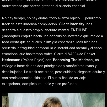
tracks. Los sonidos
dub
se entremezclan con una atmósfera
atormentada que parece gritar en el silencio espacial.
No hay tiempo, no hay dudas, todo avanza rápido. El penúltimo
track de esta inmensa compilación, ‘
Silent Intensity
’, nos
destierra a nuestro propio laberinto mental.
ENTHUSE
(Japón)nos empuja hacia una conclusión inevitable que impide a
toda costa que se cuelen la luz y la esperanza. Más bien nos
recuerda la fragilidad corporal, la vulnerabilidad mental y el caos
emocional que habitamos todxs. Cierra el VA004 de Donker
Hedemann
(Países Bajos) con ‘
Becoming The Madman
’, un
epílogo a base de sonidos primigenios y atmósferas rotas y
desdibujadas. Un track acelerado, pero cuidado, elegante, adulto y
con reminiscencias clásicas. El punto final de un viaje
excepcional, complejo, mutable y bien profundo.