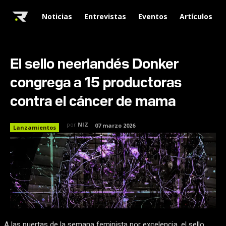
Noticias
Entrevistas
Eventos
Artículos
El sello neerlandés Donker
congrega a 15 productoras
contra el cáncer de mama
por
NIZ
07 marzo 2026
Lanzamientos
A las puertas de la semana feminista por excelencia, el sello