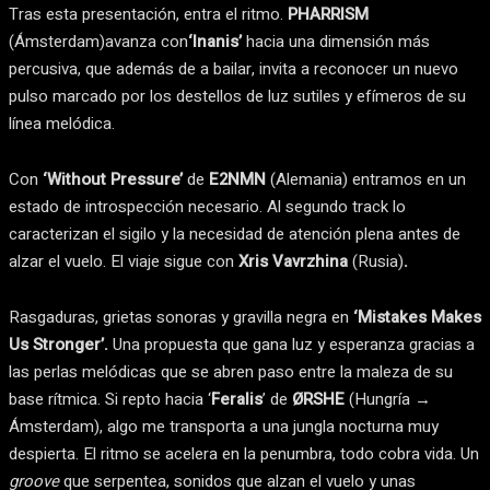
Tras esta presentación, entra el ritmo.
PHARRISM
(Ámsterdam)avanza con
‘Inanis’
hacia una dimensión más
percusiva, que además de a bailar, invita a reconocer un nuevo
pulso marcado por los destellos de luz sutiles y efímeros de su
línea melódica.
Con
‘Without Pressure’
de
E2NMN
(Alemania) entramos en un
estado de introspección necesario. Al segundo track lo
caracterizan el sigilo y la necesidad de atención plena antes de
alzar el vuelo. El viaje sigue con
Xris Vavrzhina
(Rusia)
.
Rasgaduras, grietas sonoras y gravilla negra en
‘Mistakes Makes
Us Stronger’.
Una propuesta que gana luz y esperanza gracias a
las perlas melódicas que se abren paso entre la maleza de su
base rítmica. Si repto hacia ‘
Feralis
’ de
ØRSHE
(Hungría →
Ámsterdam), algo me transporta a una jungla nocturna muy
despierta. El ritmo se acelera en la penumbra, todo cobra vida. Un
groove
que serpentea, sonidos que alzan el vuelo y unas