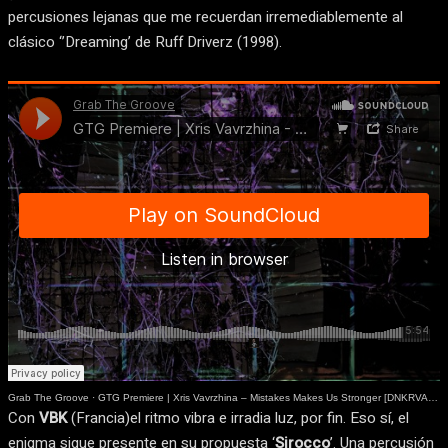
percusiones lejanas que me recuerdan irremediablemente al
clásico ‘’Dreaming’ de Ruff Driverz (1998).
Grab The Groove
·
GTG Premiere | Xris Vavrzhina – Mistakes Makes Us Stronger [DNKRVA004]
Con
VBK
(Francia)el ritmo vibra e irradia luz, por fin. Eso sí, el
enigma sigue presente en su propuesta ‘
Sirocco
’. Una percusión