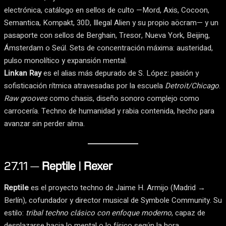
electrónica, catálogo en sellos de culto —Mord, Axis, Cocoon,
Semantica, Kompakt, 30D, Illegal Alien y su propio aöcram— y un
pasaporte con sellos de Berghain, Tresor, Nueva York, Beijing,
Ámsterdam o Seúl. Sets de concentración máxima: austeridad,
pulso monolítico y expansión mental.
Linkan Ray
es el alias más depurado de S. López: pasión y
sofisticación rítmica atravesadas por la escuela
Detroit/Chicago
.
Raw grooves
como chasis, diseño sonoro complejo como
carrocería. Techno de humanidad y rabia contenida, hecho para
avanzar sin perder alma.
27.11 —
Reptile | Rexer
Reptile
es el proyecto techno de Jaime H. Armijo (Madrid →
Berlín), cofundador y director musical de Symbole Community. Su
estilo:
tribal techno clásico con enfoque moderno
, capaz de
desplazarse hacia lo mental o lo físico según la hora.