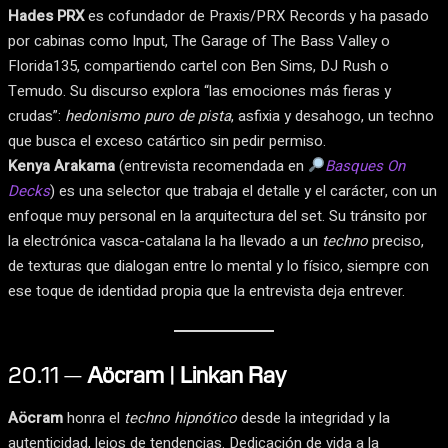
Hades PRX
es cofundador de Praxis/PRX Records y ha pasado
por cabinas como Input, The Garage of The Bass Valley o
Florida135, compartiendo cartel con Ben Sims, DJ Rush o
Temudo. Su discurso explora “las emociones más fieras y
crudas”:
hedonismo puro de pista
, asfixia y desahogo, un techno
que busca el exceso catártico sin pedir permiso.
Kenya Arakama
(entrevista recomendada en
Basques On
Decks
) es una selector que trabaja el detalle y el carácter, con un
enfoque muy personal en la arquitectura del set. Su tránsito por
la electrónica vasca-catalana la ha llevado a un
techno
preciso,
de texturas que dialogan entre lo mental y lo físico, siempre con
ese toque de identidad propia que la entrevista deja entrever.
20.11 —
Aöcram | Linkan Ray
Aöcram
honra el
techno hipnótico
desde la integridad y la
autenticidad, lejos de tendencias. Dedicación de vida a la