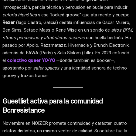
Introspección, pericia técnica y percusión en bucle para inducir
euforia hipnótica
y ese “locked groove” que ata mente y cuerpo.
Rexer
(Iago Castro, Galicia) destila influencias de Óscar Mulero,
Ben Sims, Setaoc Mass o René Wise en un sonido de
altos BPM,
ritmos percusivos y atmósferas oscuras
con huella berlinés. Ha
pasado por Apolo, Razzmatazz, Hivernacle y Brunch Electronik,
además de FAWA (París) y Sala Slalom (Lille). En 2023 cofundó
el
colectivo queer YO•YO
—donde también es booker—,
apostando por
safer spaces
y una identidad sonora de techno
groovy y trazos trance.
Guestlist activa para la comunidad
Bcnresistance
Noviembre en NOIZER promete continuidad y carácter: cuatro
relatos distintos, un mismo vector de calidad. Si octubre fue la