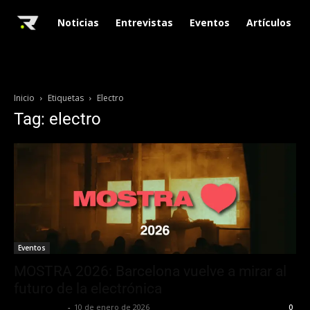
Noticias
Entrevistas
Eventos
Artículos
Inicio
Etiquetas
Electro
Tag: electro
Eventos
MOSTRA 2026: Barcelona vuelve a mirar al
futuro de la electrónica
Luis Iglesias
-
10 de enero de 2026
0