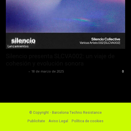
Lanzamientos
Silencio presenta SLCVA002: un viaje de
cohesión y evolución sonora
Luis Iglesias
-
18 de marzo de 2025
0
© Copyright - Barcelona Techno Resistance
Publicítate
Aviso Legal
Política de cookies