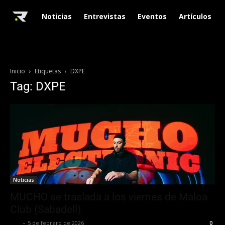
Noticias
Entrevistas
Eventos
Artículos
Inicio
Etiquetas
DXPE
Tag: DXPE
Noticias
MUCHO se traslada a los viernes de Maloa
Club (Sabadell)
NIZ
-
5 de febrero de 2026
0