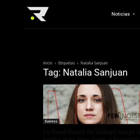
Noticias
Inicio
Etiquetas
Natalia Sanjuan
Tag: Natalia Sanjuan
Eventos
La Reed Room de Upload acoge l
noche más Raw, Deep e Hypnotic