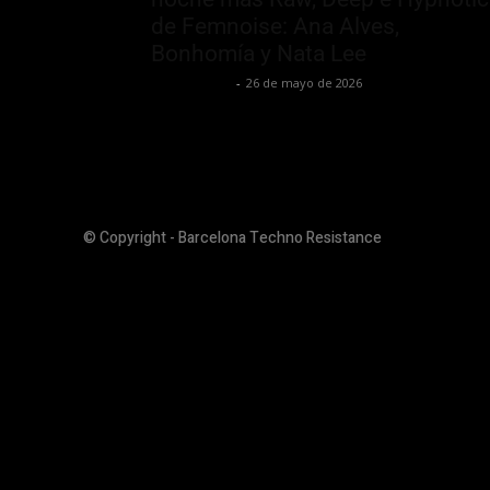
de Femnoise: Ana Alves,
Bonhomía y Nata Lee
Luis Iglesias
-
26 de mayo de 2026
© Copyright - Barcelona Techno Resistance