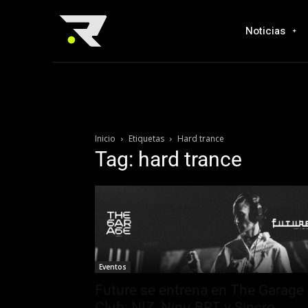
Noticias
Inicio
Etiquetas
Hard trance
Tag: hard trance
Eventos
Future se entrena en The Garage
Club: NIZ, Ninu BRT y Sincro