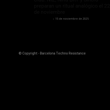
preparan un ritual analógico el 22
de noviembre
Luis Iglesias
-
15 de noviembre de 2025
© Copyright - Barcelona Techno Resistance